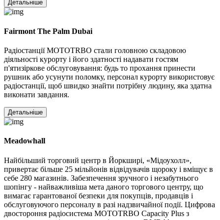
Детальніше
Fairmont The Palm Dubai
Радіостанції MOTOTRBO стали головною складовою
діяльності курорту і його здатності надавати гостям
п'ятизіркове обслуговування: будь то прохання принести
рушник або усунути поломку, персонал курорту використовує
радіостанції, щоб швидко знайти потрібну людину, яка здатна
виконати завдання.
Детальніше
Meadowhall
Найбільший торговий центр в Йоркширі, «Мідоухолл»,
привертає більше 25 мільйонів відвідувачів щороку і вміщує в
себе 280 магазинів. Забезпечення зручного і незабутнього
шопінгу - найважливіша мета даного торгового центру, що
вимагає гарантованої безпеки для покупців, продавців і
обслуговуючого персоналу в разі надзвичайної події. Цифрова
двостороння радіосистема MOTOTRBO Capacity Plus з