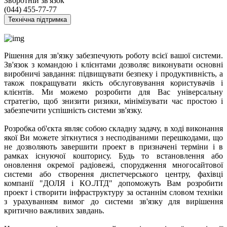
Зворотній зв'язок
(044) 455-77-77
Технічна підтримка
Рішення для зв'язку забезпечують роботу всієї вашої системи.
Зв'язок з командою і клієнтами дозволяє виконувати основні
виробничі завдання: підвищувати безпеку і продуктивність, а
також покращувати якість обслуговування користувачів і
клієнтів. Ми можемо розробити для Вас універсальну
стратегію, щоб знизити ризики, мінімізувати час простою і
забезпечити успішність системи зв'язку.
Розробка об'єкта являє собою складну задачу, в ході виконання
якої Ви можете зіткнутися з несподіваними перешкодами, що
не дозволяють завершити проект в призначені терміни і в
рамках існуючої кошторису. Будь то встановлення або
оновлення окремої радіовежі, спорудження многосайтової
системи або створення диспетчерського центру, фахівці
компанії "ДОЛЯ і КО.ЛТД" допоможуть Вам розробити
проект і створити інфраструктуру за останнім словом техніки
з урахуванням вимог до системи зв'язку для вирішення
критично важливих завдань.