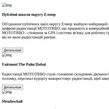
Публічні школи округу Елмор
Об'єднання публічних шкіл округу Елмор знайшло найкращий сп
цифрові радіостанції MOTOTRBO, що працюють в комерційній 
MOTOTRBO - стеження за GPS і система зв'язку для робочих гру
які не мали радіостанцій раніше.
Детальніше
Fairmont The Palm Dubai
Радіостанції MOTOTRBO стали головною складовою діяльності к
поломку, персонал курорту використовує радіостанції, щоб шви
Детальніше
Meadowhall