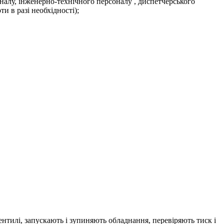
оналу, інженерно-технічного персоналу , диспетчерського
и в разі необхідності);
нтилі, запускають і зупиняють обладнання, перевіряють тиск і