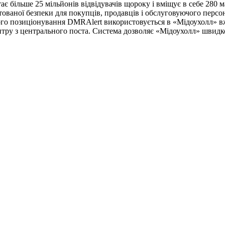
більше 25 мільйонів відвідувачів щороку і вміщує в себе 280 ма
ованої безпеки для покупців, продавців і обслуговуючого персон
о позиціонування DMRAlert використовується в «Мідоухолл» вже
нтру з центрального поста. Система дозволяє «Мідоухолл» швидко