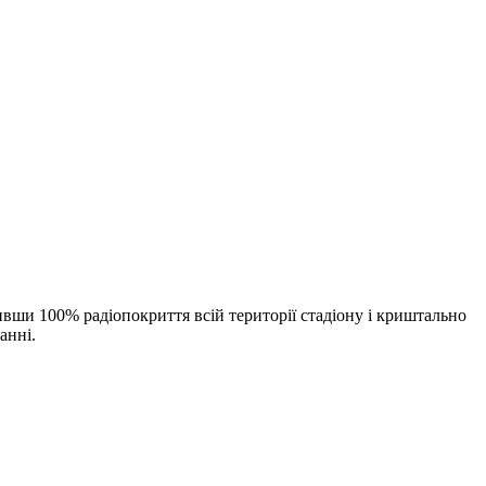
чивши 100% радіопокриття всій території стадіону і криштально
анні.