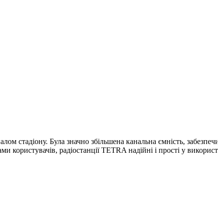
налом стадіону. Була значно збільшена канальна ємність, забезпе
ами користувачів, радіостанції TETRA надійні і прості у використ