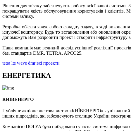
Рішення для зв'язку забезпечують роботу всієї вашої системи. 
покращувати якість обслуговування користувачів і клієнтів. 
системи зв'язку.
Розробка об'єкта являє собою складну задачу, в ході виконанн
існуючої кошторису. Будь то встановлення або оновлення окр
допоможуть Вам розробити проект і створити інфраструктуру з
Наша компанія має великий досвід успішної реалізації проекті
базі стандартів DMR, TETRA, APCO25.
tetra
lte
wave
dmr
всі проекти
ЕНЕРГЕТИКА
КИЇВЕНЕРГО
Публічне акціонерне товариство «КИЇВЕНЕРГО» - унікальний е
інших підрозділів, які забезпечують столицю України електрич
Компанією DOLYA була побудована сучасна система цифрового р