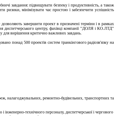
обничі завдання: підвищувати безпеку і продуктивність, а також
ти ризики, мінімізувати час простою і забезпечити успішність
е дозволяють завершити проект в призначені терміни і в рамках
ня диспетчерського центру, фахівці компанії "ДОЛЯ і КО.ЛТД"
ку для вирішення критично важливих завдань.
овано понад 500 проектів систем транкінгового радіозв'язку на
еж, налагоджувальних, ремонтно-будівельних, транспортних та
і інженерно-технічного персоналу, диспетчерської і чергового