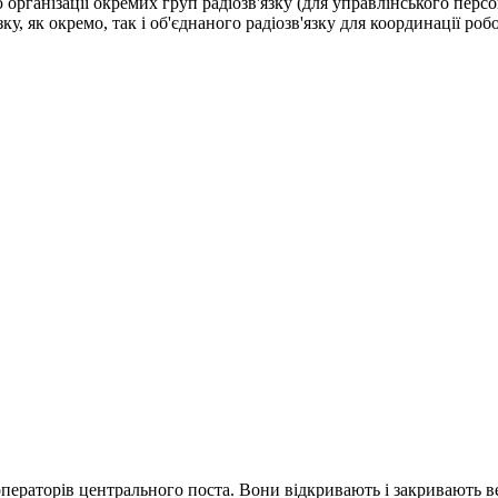
 організації окремих груп радіозв'язку (для управлінського перс
у, як окремо, так і об'єднаного радіозв'язку для координації робот
ператорів центрального поста. Вони відкривають і закривають ве