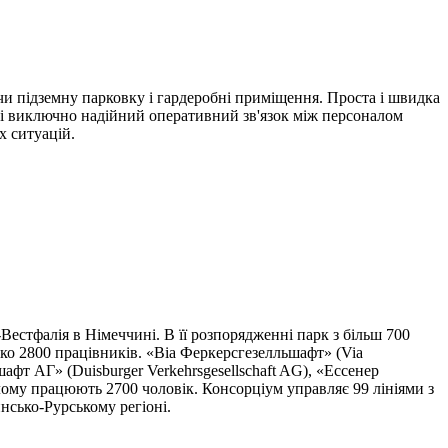
и підземну парковку і гардеробні приміщення. Проста і швидка
у і виключно надійний оперативний зв'язок між персоналом
х ситуацій.
естфалія в Німеччині. В її розпорядженні парк з більш 700
зько 2800 працівників. «Віа Феркерсгезелльшафт» (Via
шафт АГ» (Duisburger Verkehrsgesellschaft AG), «Ессенер
лому працюють 2700 чоловік. Консорціум управляє 99 лініями з
йнсько-Рурському регіоні.