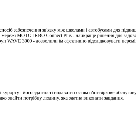
осіб забезпечення зв'язку між школами і автобусами для підвищ
мережі MOTOTRBO Connect Plus - найкраще рішення для задовол
п WAVE 3000 - дозволили їм ефективно відслідковувати переміще
урорту і його здатності надавати гостям п'ятизіркове обслугов
дко знайти потрібну людину, яка здатна виконати завдання.