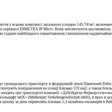
иття у всьому комплексі загальною площею 145,741м², включаюч
новні переваги DIMETRA IP Micro. Вона забезпечують високоякісн
аючи години найбільшого навантаження і виникнення надзвичайни
 громадського транспорту в федеральній землі Північний Рейн-В
забезпечують повідомлення на площі близько 570 км2, а також бли
ого входять три транспортні компанії: «Дуйсбургер Феркерсгезелль
лльшафт мбХ» (Mülheimer Verkehrsgesellschaft mbH), в яких в ці
в цілому за день перевозять близько 1,3 мільйона пасажирів в Ре