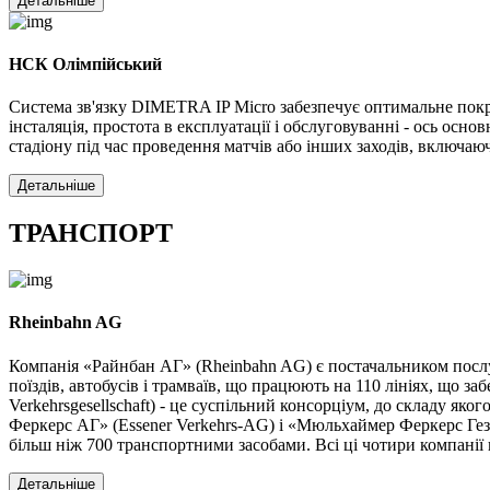
Детальніше
НСК Олімпійський
Система зв'язку DIMETRA IP Micro забезпечує оптимальне покр
інсталяція, простота в експлуатації і обслуговуванні - ось ос
стадіону під час проведення матчів або інших заходів, включ
Детальніше
ТРАНСПОРТ
Rheinbahn AG
Компанія «Райнбан АГ» (Rheinbahn AG) є постачальником послуг
поїздів, автобусів і трамваїв, що працюють на 110 лініях, що 
Verkehrsgesellschaft) - це суспільний консорціум, до складу як
Феркерс АГ» (Essener Verkehrs-AG) і «Мюльхаймер Феркерс Гезе
більш ніж 700 транспортними засобами. Всі ці чотири компанії 
Детальніше