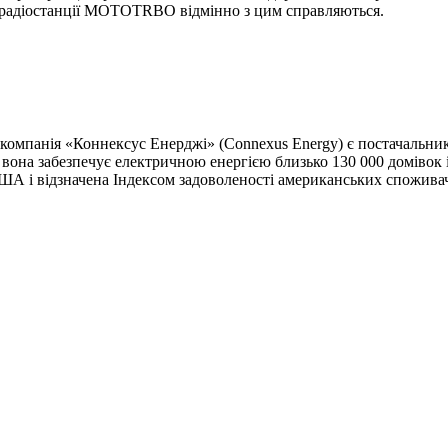
 І радіостанції MOTOTRBO відмінно з цим справляються.
, компанія «Коннексус Енерджі» (Connexus Energy) є постачальни
 вона забезпечує електричною енергією близько 130 000 домівок
США і відзначена Індексом задоволеності американських споживачі