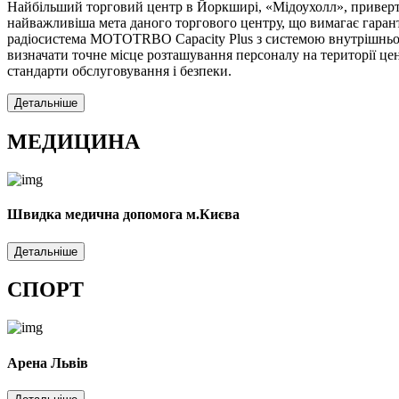
Найбільший торговий центр в Йоркширі, «Мідоухолл», привертає 
найважливіша мета даного торгового центру, що вимагає гарант
радіосистема MOTOTRBO Capacity Plus з системою внутрішньог
визначати точне місце розташування персоналу на території це
стандарти обслуговування і безпеки.
Детальніше
МЕДИЦИНА
Швидка медична допомога м.Києва
Детальніше
СПОРТ
Арена Львів