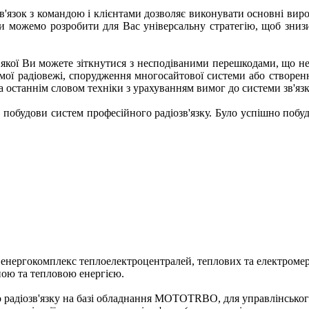
Зв'язок з командою і клієнтами дозволяє виконувати основні вир
Ми можемо розробити для Вас універсальну стратегію, щоб знизи
я якої Ви можете зіткнутися з несподіваними перешкодами, що н
емої радіовежі, спорудження многосайтової системи або створен
а останнім словом техніки з урахуванням вимог до системи зв'яз
в побудови систем професійного радіозв'язку. Було успішно побуд
нергокомплекс теплоелектроцентралей, теплових та електромер
ною та тепловою енергією.
адіозв'язку на базі обладнання MOTOTRBO, для управлінського 