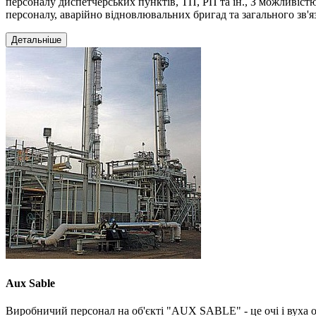
персоналу диспетчерських пунктів, ТП, РП та ін., З можливістю
персоналу, аварійно відновлювальних бригад та загального зв'язк
Детальніше
Aux Sable
Виробничий персонал на об'єкті "AUX SABLE" - це очі і вуха о