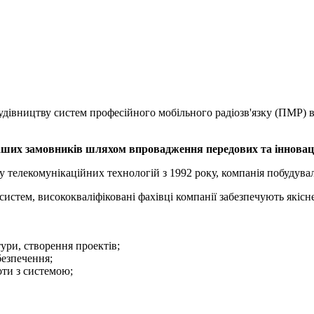
будівництву систем професійного мобільного радіозв'язку (ПМР)
наших замовників шляхом впровадження передових та інноваці
 телекомунікаційних технологій з 1992 року, компанія побудувал
истем, висококваліфіковані фахівці компанії забезпечують якісне
ури, створення проектів;
безпечення;
ти з системою;