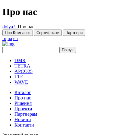
Про нас
dolya \
Про нас
Про Компанію
Сертифікати
Партнери
ru
ua
en
DMR
TETRA
APCO25
LTE
WAVE
Каталог
Про нас
Рішення
Проекти
Партнерам
Новини
Контакти