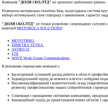
Компанія
"ДОЛЯ і КО.ЛТД"
не пропонує шаблонних рішень - к
Розвинена матеріально-технічна база, налагоджена система внут
виборі оптимальних схем співпраці з замовником, гарантує наді
"ДОЛЯ і КО.ЛТД"
не тільки розробляє і впроваджує галузеві
компанії
MOTOROLA SOLUTIONS
:
MOTOTRBO.
DIMETRA TETRA.
ASTRO 25
LTE
WAVE Work Group Communications
Ключовими перевагами компанії є:
Багаторічний успішний досвід роботи в області професійно
Індивідуальний підхід до кожного клієнта і побудова под
Висококваліфікований і компетентний склад співробітник
розвитку професіоналізму наших співробітників і проводи
Співпраця з провідними світовими компаніями, продукція я
Інноваційний підхід до проектування нових об'єктів і гар