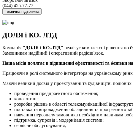
Зворотній зв'язок
(044) 455-77-77
Технічна підтримка
ДОЛЯ і КО. ЛТД
Компанія
"ДОЛЯ і КО.ЛТД"
реалізує комплексні рішення по 
Замовникам надійний і оперативний радіозв'язок.
Наша місія полягає в підвищенні ефективності та безпеки 
Працюючи в ролі системного інтегратора на українському ринку
Маючи великий досвід у проектуванні та будівництві подібних с
проведення предпроектного обстеження;
консалтинг;
розробка рішень в області телекомунікаційної інфраструкт
поставка та впровадження обладнання та програмного за
навчання персоналу замовника необхідним навичкам робо
підтримка, супровід і модернізація системи;
сервісне обслуговування;