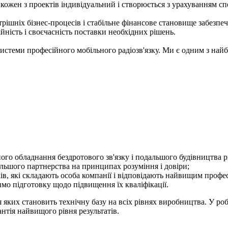
ожен з проектів індивідуальний і створюється з урахуванням спе
рішніх бізнес-процесів і стабільне фінансове становище забезпе
йність і своєчасність поставки необхідних рішень.
 системи професійного мобільного радіозв'язку. Ми є одним з най
го обладнання бездротового зв'язку і подальшого будівництва різ
альшого партнерства на принципах розуміння і довіри;
ів, які складають особа компанії і відповідають найвищим проф
мо підготовку щодо підвищення їх кваліфікації.
ких становить технічну базу на всіх рівнях виробництва. У робот
антія найвищого рівня результатів.