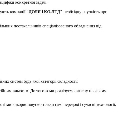
цифіки конкретної задачі.
чують компанії
"ДОЛЯ і КО.ЛТД"
необхідну гнучкість при
більших постачальників спеціалізованого обладнання від
них систем будь-якої категорії складності;
есійним вимогам. До того ж ми реалізуємо власну програму
і ми використовуємо тільки самі передові і сучасні технології.