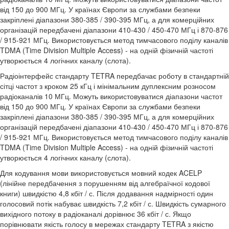
від 150 до 900 МГц. У країнах Європи за службами безпеки
закріплені діапазони 380-385 / 390-395 МГц, а для комерційних
організацій передбачені діапазони 410-430 / 450-470 МГц і 870-876
/ 915-921 МГц. Використовується метод тимчасового поділу каналів
TDMA (Time Division Multiple Access) - на одній фізичній частоті
утворюється 4 логічних каналу (слота).
Радіоінтерфейс стандарту TETRA передбачає роботу в стандартній
сітці частот з кроком 25 кГц і мінімальним дуплексним розносом
радіоканалів 10 МГц. Можуть використовуватися діапазони частот
від 150 до 900 МГц. У країнах Європи за службами безпеки
закріплені діапазони 380-385 / 390-395 МГц, а для комерційних
організацій передбачені діапазони 410-430 / 450-470 МГц і 870-876
/ 915-921 МГц. Використовується метод тимчасового поділу каналів
TDMA (Time Division Multiple Access) - на одній фізичній частоті
утворюється 4 логічних каналу (слота).
Для кодування мови використовується мовний кодек ACELP
(лінійне передбачення з порушенням від алгебраїчної кодової
книги) швидкістю 4,8 кбіт / с. Після додавання надмірності один
голосовий потік набуває швидкість 7,2 кбіт / с. Швидкість сумарного
вихідного потоку в радіоканалі дорівнює 36 кбіт / с. Якщо
порівнювати якість голосу в мережах стандарту TETRA з якістю