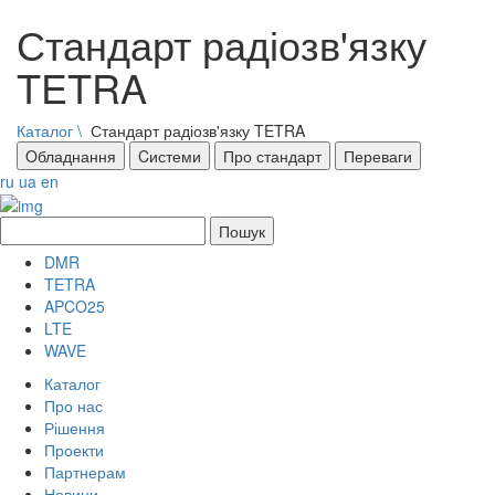
Стандарт радіозв'язку
TETRA
Каталог
\
Стандарт радіозв'язку TETRA
Oбладнання
Cистеми
Про стандарт
Переваги
ru
ua
en
DMR
TETRA
APCO25
LTE
WAVE
Каталог
Про нас
Рішення
Проекти
Партнерам
Новини