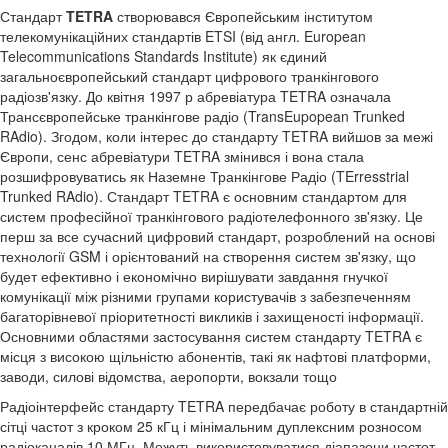
Стандарт
TETRA
створювався Європейським інститутом
телекомунікаційних стандартів ETSI (від англ. European
Telecommunications Standards Institute) як єдиний
загальноєвропейський стандарт цифрового транкінгового
радіозв'язку. До квітня 1997 р абревіатура TETRA означала
Трансєвропейське транкінгове радіо (TransEupopean Trunked
RAdio). Згодом, коли інтерес до стандарту TETRA вийшов за межі
Європи, сенс абревіатури TETRA змінився і вона стала
розшифровуватись як Наземне Транкінгове Радіо (TErresstrial
Trunked RAdio). Стандарт TETRA є основним стандартом для
систем професійної транкінгового радіотелефонного зв'язку. Це
перш за все сучасний цифровий стандарт, розроблений на основі
технології GSM і орієнтований на створення систем зв'язку, що
будет ефективно і економічно вирішувати завдання гнучкої
комунікації між різними групами користувачів з забезпеченням
багаторівневої пріоритетності викликів і захищеності інформації.
Основними областями застосування систем стандарту TETRA є
місця з високою щільністю абонентів, такі як нафтові платформи,
заводи, силові відомства, аеропорти, вокзали тощо
Радіоінтерфейс стандарту TETRA передбачає роботу в стандартній
сітці частот з кроком 25 кГц і мінімальним дуплексним розносом
радіоканалів 10 МГц. Можуть використовуватися діапазони частот