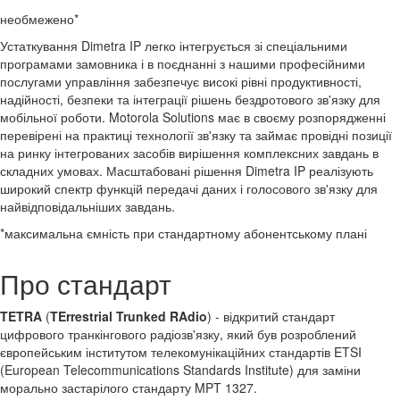
необмежено*
Устаткування Dimetra IP легко інтегрується зі спеціальними
програмами замовника і в поєднанні з нашими професійними
послугами управління забезпечує високі рівні продуктивності,
надійності, безпеки та інтеграції рішень бездротового зв'язку для
мобільної роботи. Motorola Solutions має в своєму розпорядженні
перевірені на практиці технології зв'язку та займає провідні позиції
на ринку інтегрованих засобів вирішення комплексних завдань в
складних умовах. Масштабовані рішення Dimetra IP реалізують
широкий спектр функцій передачі даних і голосового зв'язку для
найвідповідальніших завдань.
*максимальна ємність при стандартному абонентському плані
Про стандарт
TETRA
(
TErrestrial Trunked RAdio
) - відкритий стандарт
цифрового транкінгового радіозв'язку, який був розроблений
європейським інститутом телекомунікаційних стандартів ETSI
(European Telecommunications Standards Institute) для заміни
морально застарілого стандарту MPT 1327.