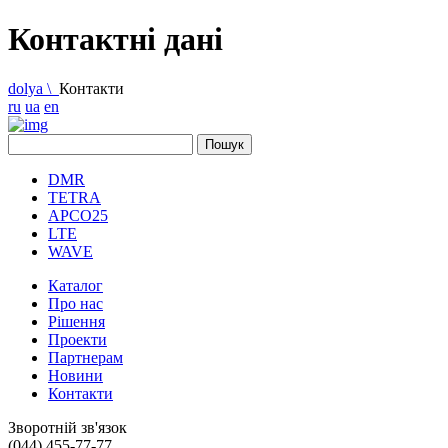
Контактні дані
dolya \
Контакти
ru
ua
en
DMR
TETRA
APCO25
LTE
WAVE
Каталог
Про нас
Рішення
Проекти
Партнерам
Новини
Контакти
Зворотній зв'язок
(044) 455-77-77