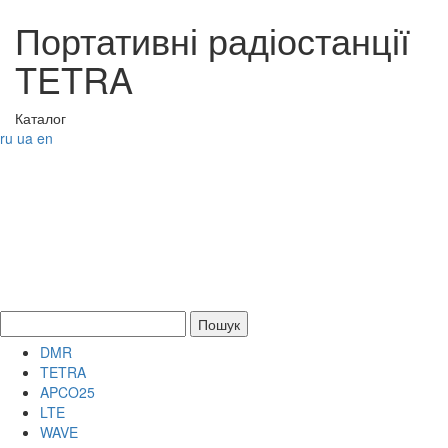
Портативні радіостанції
TETRA
Каталог
ru
ua
en
DMR
TETRA
APCO25
LTE
WAVE