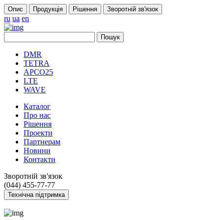
Опис
Продукція
Pішення
Зворотній зв'язок
ru
ua
en
DMR
TETRA
APCO25
LTE
WAVE
Каталог
Про нас
Рішення
Проекти
Партнерам
Новини
Контакти
Зворотній зв'язок
(044) 455-77-77
Технічна підтримка