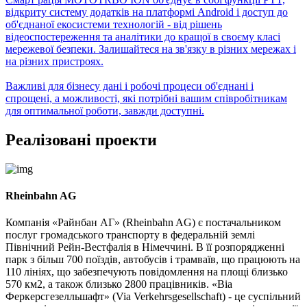
відкриту систему додатків на платформі Android і доступ до
об'єднаної екосистеми технологій - від рішень
відеоспостереження та аналітики до кращої в своєму класі
мережевої безпеки. Залишайтеся на зв'язку в різних мережах і
на різних пристроях.
Важливі для бізнесу дані і робочі процеси об'єднані і
спрощені, а можливості, які потрібні вашим співробітникам
для оптимальної роботи, завжди доступні.
Реалізовані проекти
Rheinbahn AG
Компанія «Райнбан АГ» (Rheinbahn AG) є постачальником
послуг громадського транспорту в федеральній землі
Північний Рейн-Вестфалія в Німеччині. В її розпорядженні
парк з більш 700 поїздів, автобусів і трамваїв, що працюють на
110 лініях, що забезпечують повідомлення на площі близько
570 км2, а також близько 2800 працівників. «Віа
Феркерсгезелльшафт» (Via Verkehrsgesellschaft) - це суспільний