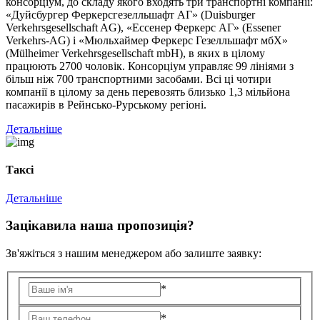
консорціум, до складу якого входять три транспортні компанії:
«Дуйсбургер Феркерсгезелльшафт АГ» (Duisburger
Verkehrsgesellschaft AG), «Ессенер Феркерс АГ» (Essener
Verkehrs-AG) і «Мюльхаймер Феркерс Гезелльшафт мбХ»
(Mülheimer Verkehrsgesellschaft mbH), в яких в цілому
працюють 2700 чоловік. Консорціум управляє 99 лініями з
більш ніж 700 транспортними засобами. Всі ці чотири
компанії в цілому за день перевозять близько 1,3 мільйона
пасажирів в Рейнсько-Рурському регіоні.
Детальніше
Таксі
Детальніше
Зацікавила наша пропозиція?
Зв'яжіться з нашим менеджером або залиште заявку:
*
*