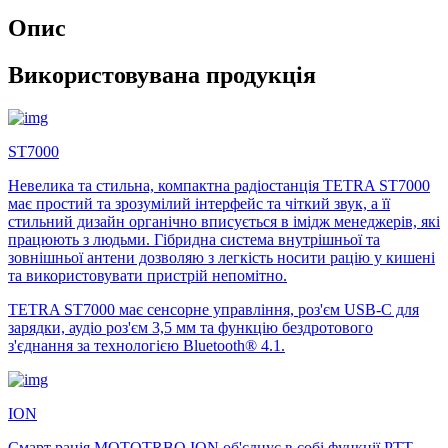
Опис
Використовувана продукція
ST7000
Невелика та стильна, компактна радіостанція TETRA ST7000
має простий та зрозумілий інтерфейс та чіткий звук, а її
стильний дизайн органічно вписується в імідж менеджерів, які
працюють з людьми. Гібридна система внутрішньої та
зовнішньої антени дозволяю з легкість носити рацію у кишені
та використовувати пристрій непомітно.
TETRA ST7000 має сенсорне управління, роз'єм USB-C для
зарядки, аудіо роз'єм 3,5 мм та функцію бездротового
з'єднання за технологією Bluetooth® 4.1.
ION
Смарт рація MOTOTRBO ION об'єднує в собі функції PTT,