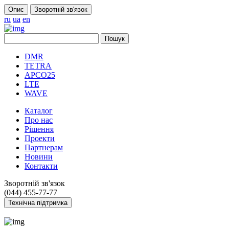
Опис
Зворотній зв'язок
ru
ua
en
DMR
TETRA
APCO25
LTE
WAVE
Каталог
Про нас
Рішення
Проекти
Партнерам
Новини
Контакти
Зворотній зв'язок
(044) 455-77-77
Технічна підтримка