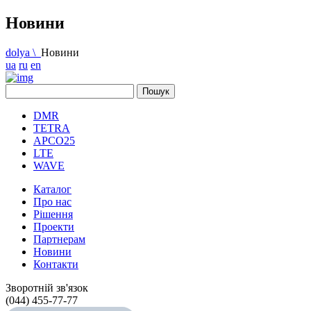
Новини
dolya \
Новини
ua
ru
en
DMR
TETRA
APCO25
LTE
WAVE
Каталог
Про нас
Рішення
Проекти
Партнерам
Новини
Контакти
Зворотній зв'язок
(044) 455-77-77