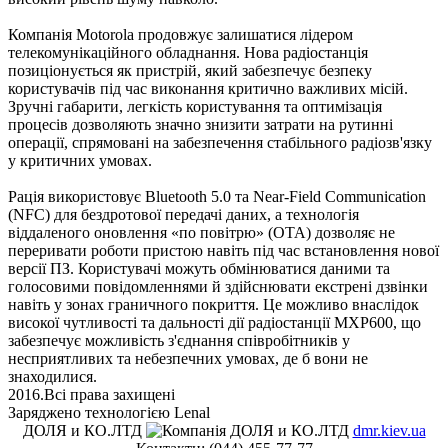
Компанія Motorola продовжує залишатися лідером
телекомунікаційного обладнання. Нова радіостанція
позиціонується як пристрій, який забезпечує безпеку
користувачів під час виконання критично важливих місій.
Зручні габарити, легкість користування та оптимізація
процесів дозволяють значно знизити затрати на рутинні
операції, спрямовані на забезпечення стабільного радіозв'язку
у критичних умовах.
Рація використовує Bluetooth 5.0 та Near-Field Communication
(NFC) для бездротової передачі даних, а технологія
віддаленого оновлення «по повітрю» (OTA) дозволяє не
переривати роботи пристою навіть під час встановлення нової
версії ПЗ. Користувачі можуть обмінюватися даними та
голосовими повідомленнями й здійснювати екстрені дзвінки
навіть у зонах граничного покриття. Це можливо внаслідок
високої чутливості та дальності дії радіостанції MXP600, що
забезпечує можливість з'єднання співробітників у
несприятливих та небезпечних умовах, де б вони не
знаходилися.
2016.Всі права захищені
Заряджено технологією Lenal
ДОЛЯ и КО.ЛТД
dmr.kiev.ua