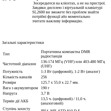
Зосередьтеся на клієнтах, а не на пристрої.
Завдяки дисплею і віртуальній клавіатурі
SL2600 ви зможете без проблем знайти
потрібні функції або моментально
зчитати важливу інформацію.
Загальні характеристики
Портативна компактна DMR
Тип
радіостанція
136-174 МГц (VHF) или 403-480 МГц
Частотний діапазон
(UHF)
Потужність
1-3 Вт (цифровий), 1-2 Вт (аналог)
Кількість каналів
256
Розміри
125.7 x 55.0 x 22.7 мм.
Вага з акумулятором
190 г
Напруга
3,7 В
13,5 ч. (цифровий) / 11,0 ч.
Термін дії АКБ
(аналоговий)
Ступінь захисту
IP54, MIL STD 810 D,E