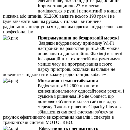
елегантніше, ніж стандартна радіостанція.
Корпус товщиною 23 мм легко
поміщається в руці і непомітний в кишені
піджака або штанів. SL2600 важить всього 190 грам і не
буде заважати вашим рухам. Стильна і витончена
радіостанція поєднується з діловим одягом і підкреслює ваш
професіоналізм.
Програмування по бездротовій мережі
Завдяки вбудованому приймачу Wi-Fi
настройки на радіостанції SL2600 можна
оновлювати дистанційно. Фахівці в галузі
інформаційних технологій витрачатимуть
менше часу на програмування всього
парку пристроїв, оскільки їм більше не
доведеться підключати кожну радіостанцію кабелем.
Можливості масштабування
Радіостанція SL2600 працює в
конвенціональному односайтовом режимі і
сумісна з рішенням IP Site Connect, що
дозволяє об'єднати кілька сайтів в одну
мережу. Також є рішення Capacity Plus для
збільшення ємності системи зв'язку за
рахунок ефективного використання каналів і спектрів в
транкінговій системі MOTOTRBO.
Ефективність і непомітність