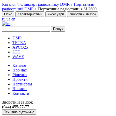
Каталог
\
Стандарт радіозв'язку DMR
\
Портативні
радіостанції DMR
\
Портативна радіостанція SL2600
Опис
Характеристики
Аксесуари
Зворотній зв'язок
ru
ua
en
DMR
TETRA
APCO25
LTE
WAVE
Каталог
Про нас
Рішення
Проекти
Партнерам
Новини
Контакти
Зворотній зв'язок
(044) 455-77-77
Технічна підтримка