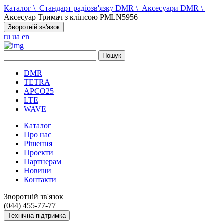
Каталог
\
Стандарт радіозв'язку DMR
\
Аксесуари DMR
\
Аксесуар Тримач з кліпсою PMLN5956
Зворотній зв'язок
ru
ua
en
DMR
TETRA
APCO25
LTE
WAVE
Каталог
Про нас
Рішення
Проекти
Партнерам
Новини
Контакти
Зворотній зв'язок
(044) 455-77-77
Технічна підтримка