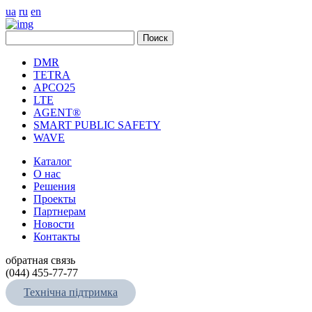
ua
ru
en
DMR
TETRA
APCO25
LTE
AGENT®
SMART PUBLIC SAFETY
WAVE
Каталог
О нас
Решения
Проекты
Партнерам
Новости
Контакты
обратная связь
(044) 455-77-77
Технічна підтримка