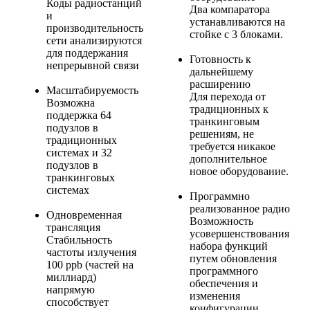
Коды радиостанций
Два компаратора
и
устанавливаются на
производительность
стойке с 3 блоками.
сети анализируются
для поддержания
Готовность к
непрерывной связи
дальнейшему
расширению
Масштабируемость
Для перехода от
Возможна
традиционных к
поддержка 64
транкинговым
подузлов в
решениям, не
традиционных
требуется никакое
системах и 32
дополнительное
подузлов в
новое оборудование.
транкинговых
системах
Программно
реализованное радио
Одновременная
Возможность
трансляция
усовершенствования
Стабильность
набора функций
частоты излучения
путем обновления
100 ppb (частей на
программного
миллиард)
обеспечения и
напрямую
изменения
способствует
конфигурации.