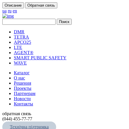
Описание
Обратная связь
ua
ru
en
DMR
TETRA
APCO25
LTE
AGENT®
SMART PUBLIC SAFETY
WAVE
Каталог
О нас
Решения
Проекты
Партнерам
Новости
Контакты
обратная связь
(044) 455-77-77
Технічна підтримка