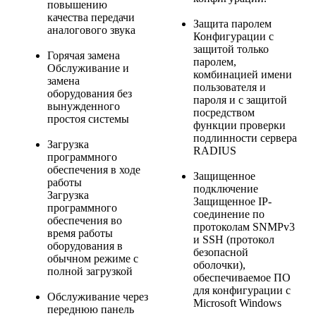
повышению
качества передачи
Защита паролем
аналогового звука
Конфигурации с
защитой только
Горячая замена
паролем,
Обслуживание и
комбинацией имени
замена
пользователя и
оборудования без
пароля и с защитой
вынужденного
посредством
простоя системы
функции проверки
подлинности сервера
Загрузка
RADIUS
программного
обеспечения в ходе
Защищенное
работы
подключение
Загрузка
Защищенное IP-
программного
соединение по
обеспечения во
протоколам SNMPv3
время работы
и SSH (протокол
оборудования в
безопасной
обычном режиме с
оболочки),
полной загрузкой
обеспечиваемое ПО
для конфигурации с
Обслуживание через
Microsoft Windows
переднюю панель