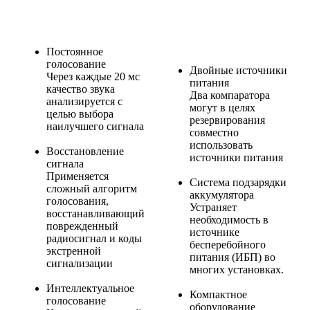
Постоянное
голосование
Двойные источники
Через каждые 20 мс
питания
качество звука
Два компаратора
анализируется с
могут в целях
целью выбора
резервирования
наилучшего сигнала
совместно
использовать
Восстановление
источники питания
сигнала
Применяется
Система подзарядки
сложный алгоритм
аккумулятора
голосования,
Устраняет
восстанавливающий
необходимость в
поврежденный
источнике
радиосигнал и коды
бесперебойного
экстренной
питания (ИБП) во
сигнализации
многих установках.
Интеллектуальное
Компактное
голосование
оборудование