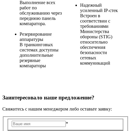
Выполнение всех
Надежный
работ по
усиленный IP-стек
обслуживанию через
Встроен в
переднюю панель
соответствии с
компаратора.
требованиями
Министерства
Резервирование
обороны (STIG)
аппаратуры
относительно
В транкинговых
обеспечения
системах доступны
безопасности
дополнительные
сетевых
резервные
коммуникаций
компараторы
Заинтересовало наше предложение?
Свяжитесь с нашим менеджером либо оставьте заявку:
*