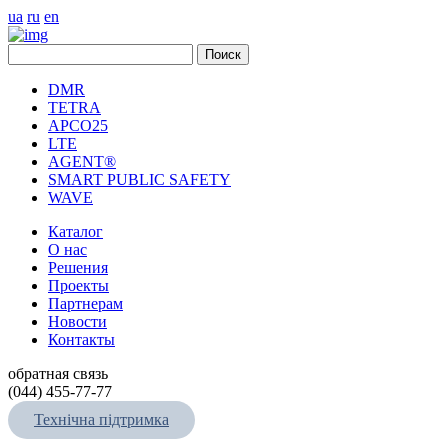
ua
ru
en
DMR
TETRA
APCO25
LTE
AGENT®
SMART PUBLIC SAFETY
WAVE
Каталог
О нас
Решения
Проекты
Партнерам
Новости
Контакты
обратная связь
(044) 455-77-77
Технічна підтримка