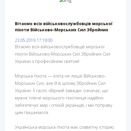
Вітаємо всіх військовослужбовців морської
піхоти Військово-Морських Сил Збройних
Сил України з професійним святом!
23.05.2019 17:19:00
Вітаємо всіх військовослужбовців морської
піхоти Військово-Морських Сил Збройних Сил
України з професійним святом!
Морська піхота — еліта не лише Військово-
Морських Сил, але й в цілому Збройних Сил
України. Її гасло «Вірний завжди» означає, що
мужнє плече морського піхотинця надійно
забезпечує мир і спокій українців, і ми поправу
цим пишаємося.
Українська морська піхота має славетну історію.