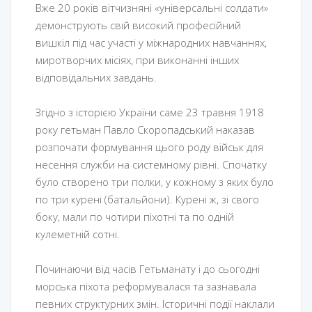
Вже 20 років вітчизняні «універсальні солдати»
демонструють свій високий професійний
вишкіл під час участі у міжнародних навчаннях,
миротворчих місіях, при виконанні інших
відповідальних завдань.
Згідно з історією України саме 23 травня 1918
року гетьман Павло Скоропадський наказав
розпочати формування цього роду військ для
несення служби на системному рівні. Спочатку
було створено три полки, у кожному з яких було
по три курені (батальйони). Курені ж, зі свого
боку, мали по чотири піхотні та по одній
кулеметній сотні.
Починаючи від часів Гетьманату і до сьогодні
морська піхота реформувалася та зазнавала
певних структурних змін. Історичні події наклали